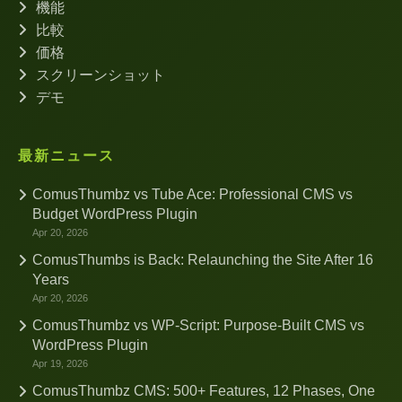
機能
比較
価格
スクリーンショット
デモ
最新ニュース
ComusThumbz vs Tube Ace: Professional CMS vs
Budget WordPress Plugin
Apr 20, 2026
ComusThumbs is Back: Relaunching the Site After 16
Years
Apr 20, 2026
ComusThumbz vs WP-Script: Purpose-Built CMS vs
WordPress Plugin
Apr 19, 2026
ComusThumbz CMS: 500+ Features, 12 Phases, One