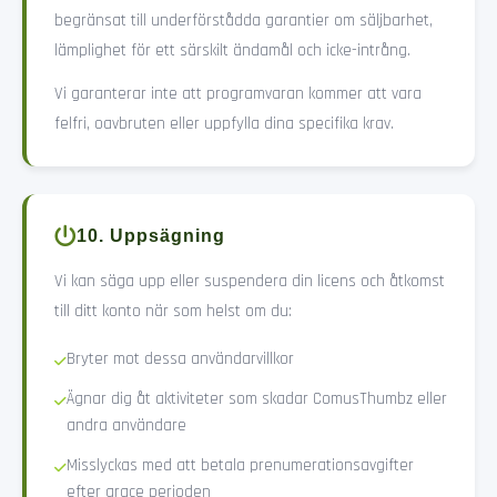
begränsat till underförstådda garantier om säljbarhet,
lämplighet för ett särskilt ändamål och icke-intrång.
Vi garanterar inte att programvaran kommer att vara
felfri, oavbruten eller uppfylla dina specifika krav.
10. Uppsägning
Vi kan säga upp eller suspendera din licens och åtkomst
till ditt konto när som helst om du:
Bryter mot dessa användarvillkor
Ägnar dig åt aktiviteter som skadar ComusThumbz eller
andra användare
Misslyckas med att betala prenumerationsavgifter
efter grace perioden