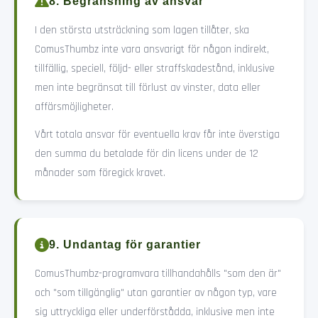
8. Begränsning av ansvar
I den största utsträckning som lagen tillåter, ska
ComusThumbz inte vara ansvarigt för någon indirekt,
tillfällig, speciell, följd- eller straffskadestånd, inklusive
men inte begränsat till förlust av vinster, data eller
affärsmöjligheter.
Vårt totala ansvar för eventuella krav får inte överstiga
den summa du betalade för din licens under de 12
månader som föregick kravet.
9. Undantag för garantier
ComusThumbz-programvara tillhandahålls "som den är"
och "som tillgänglig" utan garantier av någon typ, vare
sig uttryckliga eller underförstådda, inklusive men inte