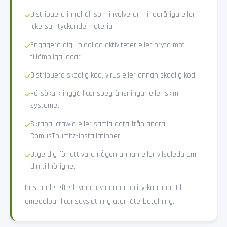
Distribuera innehåll som involverar minderåriga eller
icke-samtyckande material
Engagera dig i olagliga aktiviteter eller bryta mot
tillämpliga lagar
Distribuera skadlig kod, virus eller annan skadlig kod
Försöka kringgå licensbegränsningar eller skim-
systemet
Skrapa, crawla eller samla data från andra
ComusThumbz-installationer
Utge dig för att vara någon annan eller vilseleda om
din tillhörighet
Bristande efterlevnad av denna policy kan leda till
omedelbar licensavslutning utan återbetalning.