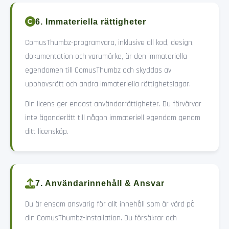
6. Immateriella rättigheter
ComusThumbz-programvara, inklusive all kod, design,
dokumentation och varumärke, är den immateriella
egendomen till ComusThumbz och skyddas av
upphovsrätt och andra immateriella rättighetslagar.
Din licens ger endast användarrättigheter. Du förvärvar
inte äganderätt till någon immateriell egendom genom
ditt licensköp.
7. Användarinnehåll & Ansvar
Du är ensam ansvarig för allt innehåll som är värd på
din ComusThumbz-installation. Du försäkrar och