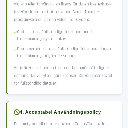
Vid köp eller förvärv av en licens får du en icke-exklusiv,
icke-överförbar rätt att använda ComusThumbz-
programvara enligt den valda licenstypen:
Gratis Licens: Fullständiga funktioner med
trafikskimningssystem aktivt
Prenumerationslicens: Fullständiga funktioner, ingen
trafikskimning, pågående support
Varje licens är bunden till en enda domän. Ytterligare
domäner kräver ytterligare licenser. Se vårt Licensavtal
för fullständiga detaljer.
4. Acceptabel Användningspolicy
Du samtycker till att inte använda ComusThumbz för: