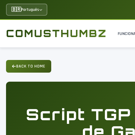
🇧🇷
Português
COMUSTHUMBZ
FUNCION
BACK TO HOME
Script TGP
de Ga