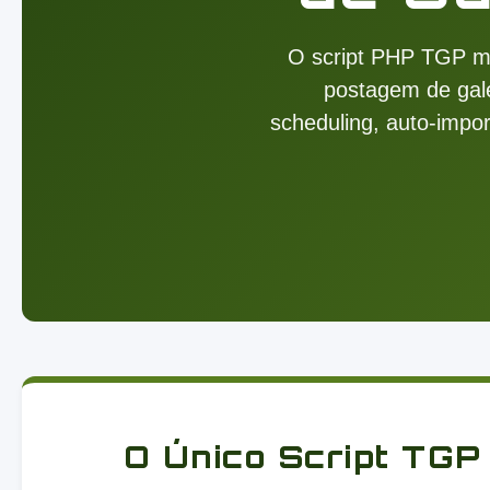
O script PHP TGP mo
postagem de galer
scheduling, auto-impo
O Único Script TGP