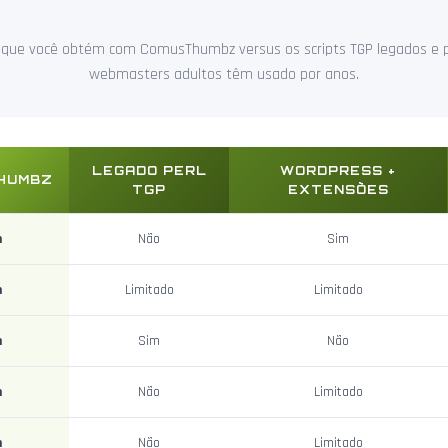
que você obtém com ComusThumbz versus os scripts TGP legados e p
webmasters adultos têm usado por anos.
LEGADO PERL
WORDPRESS +
HUMBZ
TGP
EXTENSÕES
m
Não
Sim
m
Limitado
Limitado
m
Sim
Não
m
Não
Limitado
m
Não
Limitado