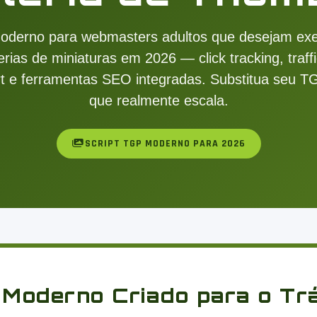
derno para webmasters adultos que desejam exec
ias de miniaturas em 2026 — click tracking, traffi
rt e ferramentas SEO integradas. Substitua seu TG
que realmente escala.
SCRIPT TGP MODERNO PARA 2026
 Moderno Criado para o Trá