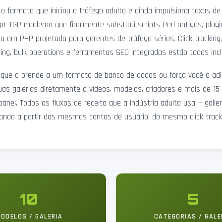
 o formato que iniciou o tráfego adulto e ainda impulsiona taxas d
 TGP moderno que finalmente substitui scripts Perl antigos, plug
m PHP projetada para gerentes de tráfego sérios. Click tracking, t
ling, bulk operations e ferramentas SEO integradas estão todos inc
que o prende a um formato de banco de dados ou força você a adic
uas galerias diretamente a vídeos, modelos, criadores e mais de 
anel. Todos os fluxos de receita que a indústria adulta usa — gall
dando a partir das mesmas contas de usuário, do mesmo click trac
10
5
ODELOS / GALERIA
CATEGORIAS / GALE