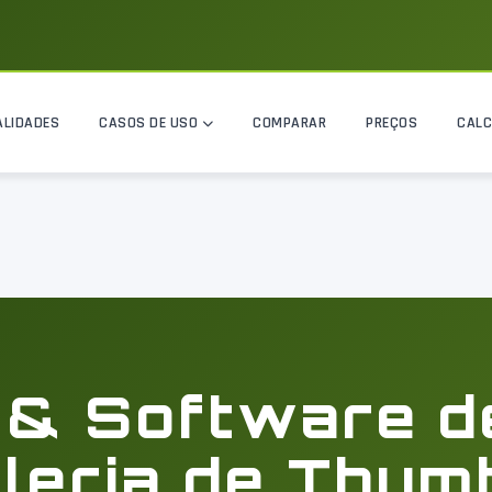
ALIDADES
CASOS DE USO
COMPARAR
PREÇOS
CAL
 & Software 
leria de Thum