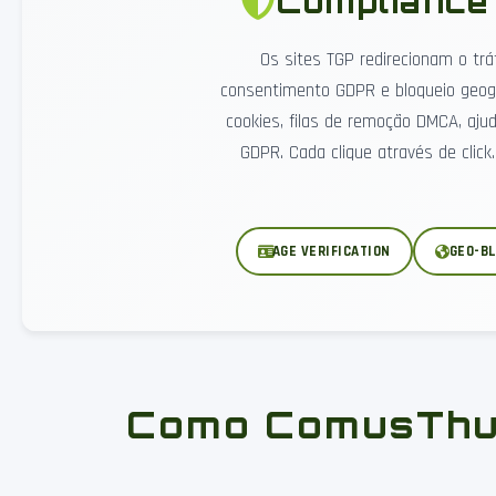
Compliance 
Os sites TGP redirecionam o trá
consentimento GDPR e bloqueio geogr
cookies, filas de remoção DMCA, aj
GDPR. Cada clique através de clic
AGE VERIFICATION
GEO-B
Como ComusThum