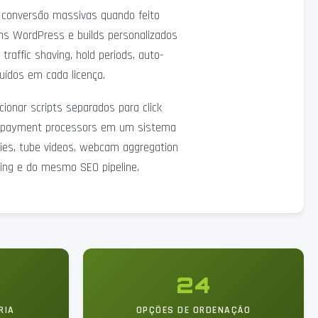
e conversão massivas quando feito
ins WordPress e builds personalizados
raffic shaving, hold periods, auto-
luídos em cada licença.
ionar scripts separados para click
15 payment processors em um sistema
eries, tube videos, webcam aggregation
king e do mesmo SEO pipeline.
24
RIA
OPÇÕES DE ORDENAÇÃO