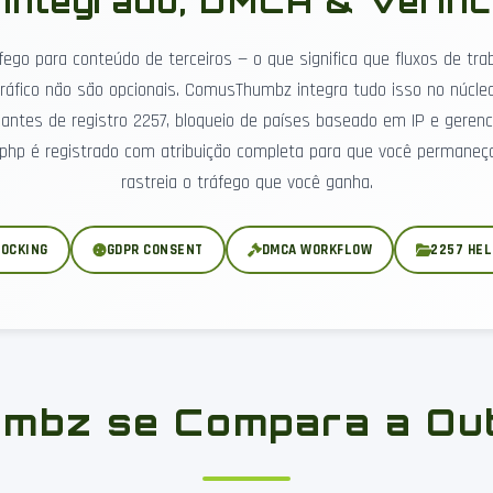
Integrado, DMCA & Verific
fego para conteúdo de terceiros — o que significa que fluxos de trab
áfico não são opcionais. ComusThumbz integra tudo isso no núcleo
udantes de registro 2257, bloqueio de países baseado em IP e gere
k.php é registrado com atribuição completa para que você permane
rastreia o tráfego que você ganha.
LOCKING
GDPR CONSENT
DMCA WORKFLOW
2257 HE
bz se Compara a Out