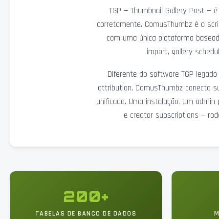
TGP — Thumbnail Gallery Post — é
corretamente. ComusThumbz é o script
com uma única plataforma baseada e
import, gallery schedu
Diferente do software TGP legado 
attribution, ComusThumbz conecta s
unificado. Uma instalação. Um admin p
e creator subscriptions — ro
200+
TABELAS DE BANCO DE DADOS
M