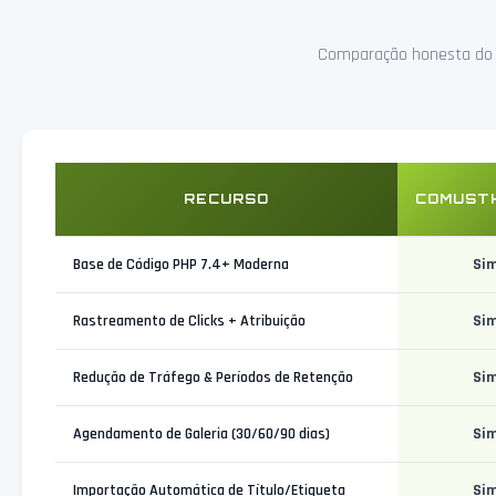
Comparação honesta do 
RECURSO
COMUST
Base de Código PHP 7.4+ Moderna
Si
Rastreamento de Clicks + Atribuição
Si
Redução de Tráfego & Períodos de Retenção
Si
Agendamento de Galeria (30/60/90 dias)
Si
Importação Automática de Título/Etiqueta
Si