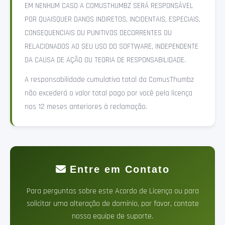
EM NENHUM CASO A COMUSTHUMBZ SERÁ RESPONSÁVEL
POR QUAISQUER DANOS INDIRETOS, INCIDENTAIS, ESPECIAIS,
CONSEQUENCIAIS OU PUNITIVOS DECORRENTES OU
RELACIONADOS AO SEU USO DO SOFTWARE, INDEPENDENTE
DA CAUSA DE AÇÃO OU TEORIA DE RESPONSABILIDADE.
A responsabilidade cumulativa total da ComusThumbz
não excederá o valor total pago por você pela licença
nos 12 meses anteriores à reclamação.
Entre em Contato
Para perguntas sobre este Acordo de Licença ou para
solicitar uma alteração de domínio, por favor, contate
nossa equipe de suporte.